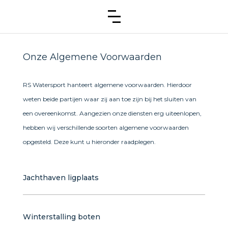
Onze Algemene Voorwaarden
RS Watersport hanteert algemene voorwaarden. Hierdoor
weten beide partijen waar zij aan toe zijn bij het sluiten van
een overeenkomst. Aangezien onze diensten erg uiteenlopen,
hebben wij verschillende soorten algemene voorwaarden
opgesteld. Deze kunt u hieronder raadplegen.
Jachthaven ligplaats
Artikel 1 – Definities
a) Verhuurder
: de ondernemer die de ligplaatsen in
Winterstalling boten
de haven ter beschikking stelt voor vaartuigen.