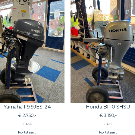
Yamaha F9.9JES '24
Honda BF10 SHSU
€ 2.750,-
€ 3.150,-
2024
2022
Kortstaart
Kortstaart