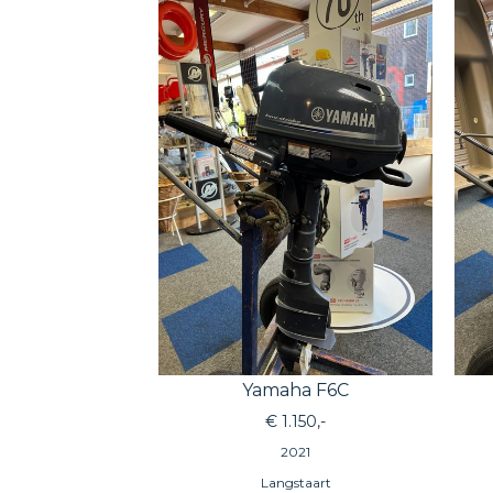
Yamaha F6C
€ 1.150,-
2021
Langstaart