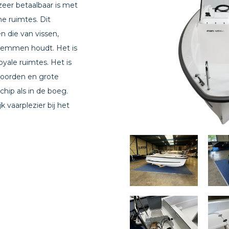
zeer betaalbaar is met
he ruimtes. Dit
n die van vissen,
zwemmen houdt. Het is
yale ruimtes. Het is
boorden en grote
hip als in de boeg.
jk vaarplezier bij het