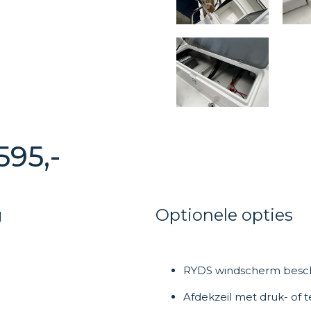
595,-
g
Optionele opties
RYDS windscherm besch
Afdekzeil met druk- of 