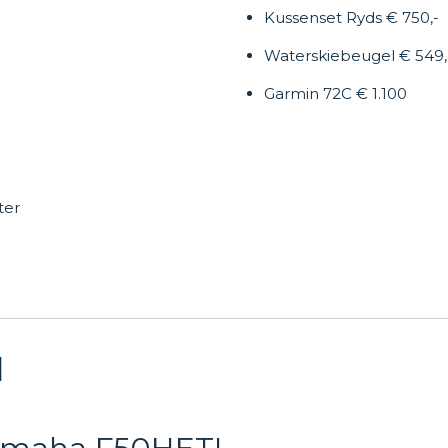
Kussenset Ryds € 750,-
Waterskiebeugel € 549,
Garmin 72C € 1.100
ter
l