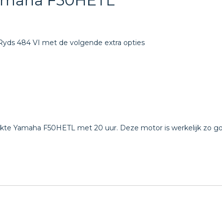
Yamaha F50HETL
yds 484 VI met de volgende extra opties
kte Yamaha F50HETL met 20 uur. Deze motor is werkelijk zo go