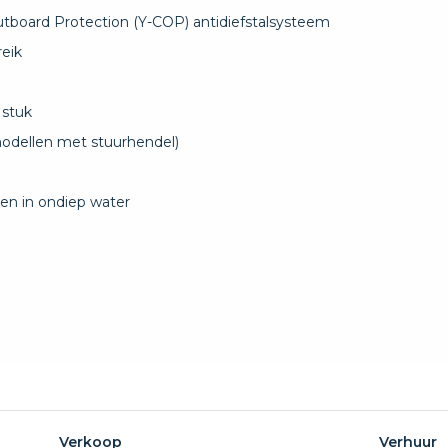
tboard Protection (Y-COP) antidiefstalsysteem
reik
 stuk
modellen met stuurhendel)
en in ondiep water
Verkoop
Verhuur