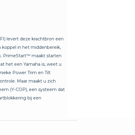
FI) levert deze krachtbron een
 koppel in het middenbereik,
k. PrimeStart™ maakt starten
at het een Yamaha is, weet u
unieke Power Trim en Tilt
ontrole. Maar maakt u zich
steem (Y-COP), een systeem dat
rtblokkering bij een