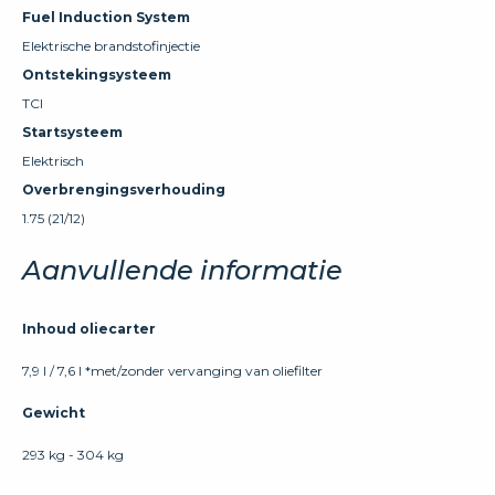
Fuel Induction System
Elektrische brandstofinjectie
Ontstekingsysteem
TCI
Startsysteem
Elektrisch
Overbrengingsverhouding
1.75 (21/12)
Aanvullende informatie
Inhoud oliecarter
7,9 l / 7,6 l *met/zonder vervanging van oliefilter
Gewicht
293 kg - 304 kg