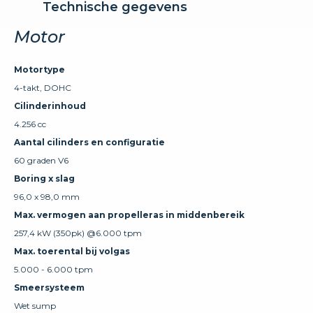
Technische gegevens
Motor
Motortype
4-takt, DOHC
Cilinderinhoud
4.256 cc
Aantal cilinders en configuratie
60 graden V6
Boring x slag
96,0 x 98,0 mm
Max. vermogen aan propelleras in middenbereik
257,4 kW (350pk) @6.000 tpm
Max. toerental bij volgas
5.000 - 6.000 tpm
Smeersysteem
Wet sump