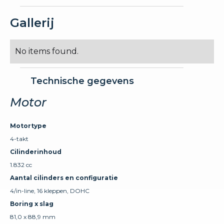
Gallerij
No items found.
Technische gegevens
Motor
Motortype
4-takt
Cilinderinhoud
1.832 cc
Aantal cilinders en configuratie
4/in-line, 16 kleppen, DOHC
Boring x slag
81,0 x 88,9 mm