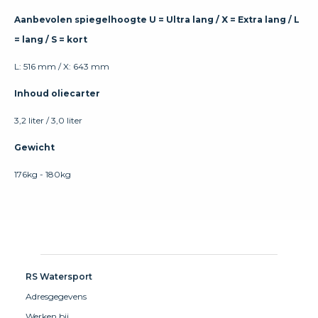
Aanbevolen spiegelhoogte U = Ultra lang / X = Extra lang / L
= lang / S = kort
L: 516 mm / X: 643 mm
Inhoud oliecarter
3,2 liter / 3,0 liter
Gewicht
176kg - 180kg
RS Watersport
Adresgegevens
Werken bij