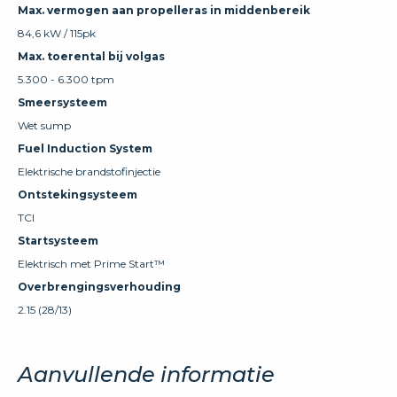
Max. vermogen aan propelleras in middenbereik
84,6 kW / 115pk
Max. toerental bij volgas
5.300 - 6.300 tpm
Smeersysteem
Wet sump
Fuel Induction System
Elektrische brandstofinjectie
Ontstekingsysteem
TCI
Startsysteem
Elektrisch met Prime Start™
Overbrengingsverhouding
2.15 (28/13)
Aanvullende informatie