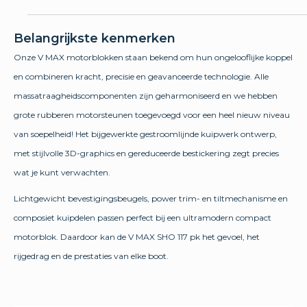
Belangrijkste kenmerken
Onze V MAX motorblokken staan bekend om hun ongelooflijke koppel
en combineren kracht, precisie en geavanceerde technologie. Alle
massatraagheidscomponenten zijn geharmoniseerd en we hebben
grote rubberen motorsteunen toegevoegd voor een heel nieuw niveau
van soepelheid! Het bijgewerkte gestroomlijnde kuipwerk ontwerp,
met stijlvolle 3D-graphics en gereduceerde bestickering zegt precies
wat je kunt verwachten.
Lichtgewicht bevestigingsbeugels, power trim- en tiltmechanisme en
composiet kuipdelen passen perfect bij een ultramodern compact
motorblok. Daardoor kan de V MAX SHO 117 pk het gevoel, het
rijgedrag en de prestaties van elke boot.