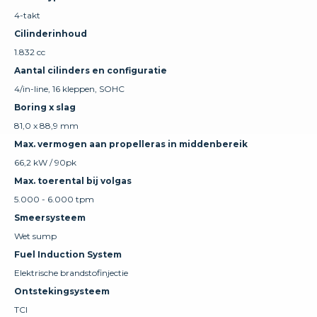
4-takt
Cilinderinhoud
1.832 cc
Aantal cilinders en configuratie
4/in-line, 16 kleppen, SOHC
Boring x slag
81,0 x 88,9 mm
Max. vermogen aan propelleras in middenbereik
66,2 kW / 90pk
Max. toerental bij volgas
5.000 - 6.000 tpm
Smeersysteem
Wet sump
Fuel Induction System
Elektrische brandstofinjectie
Ontstekingsysteem
TCI