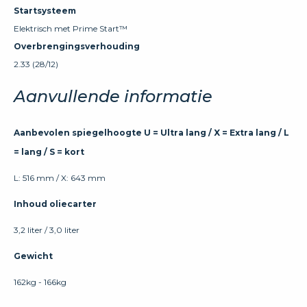
Startsysteem
Elektrisch met Prime Start™
Overbrengingsverhouding
2.33 (28/12)
Aanvullende informatie
Aanbevolen spiegelhoogte U = Ultra lang / X = Extra lang / L
= lang / S = kort
L: 516 mm / X: 643 mm
Inhoud oliecarter
3,2 liter / 3,0 liter
Gewicht
162kg - 166kg