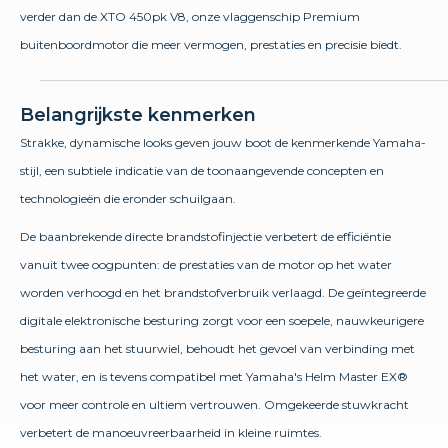
verder dan de XTO 450pk V8, onze vlaggenschip Premium
buitenboordmotor die meer vermogen, prestaties en precisie biedt.
Belangrijkste kenmerken
Strakke, dynamische looks geven jouw boot de kenmerkende Yamaha-
stijl, een subtiele indicatie van de toonaangevende concepten en
technologieën die eronder schuilgaan.
De baanbrekende directe brandstofinjectie verbetert de efficiëntie
vanuit twee oogpunten: de prestaties van de motor op het water
worden verhoogd en het brandstofverbruik verlaagd. De geïntegreerde
digitale elektronische besturing zorgt voor een soepele, nauwkeurigere
besturing aan het stuurwiel, behoudt het gevoel van verbinding met
het water, en is tevens compatibel met Yamaha's Helm Master EX®
voor meer controle en ultiem vertrouwen. Omgekeerde stuwkracht
verbetert de manoeuvreerbaarheid in kleine ruimtes.