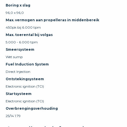
Boring x slag
96,0 x 96,0
Max. vermogen aan propelleras in middenbereik
450pk bij 6.000 tpm
Max. toerental bij volgas
5.000 - 6.000 tpm
Smeersysteem
Wet sump
Fuel Induction System
Direct Injection
Ontstekingsysteem
Electronic ignition (TCI)
Startsysteem
Electronic ignition (TCI)
Overbrengingsverhouding
25/14 1.79