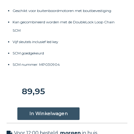
Geschikt voor buitenboordmotoren met boutbevestiging
Kan gecombineerd worden met de DoubleLock Loop Chain
SCM
Vijf sleutels inclusief led key
SCM goedgekeurd
SCM nummer: MP030904
89,95
Voor 12:00 besteld,
morgen
in huis.
