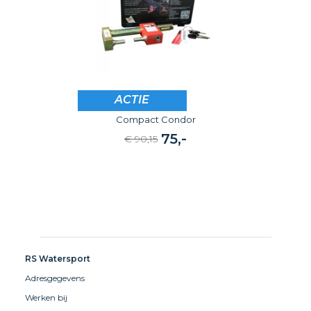
ACTIE
DoubleLock
Compact Condor
75,-
€ 90,15
RS Watersport
Adresgegevens
Werken bij