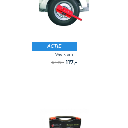
ACTIE
DoubleLock
Wielklem
117,-
€ 149,-