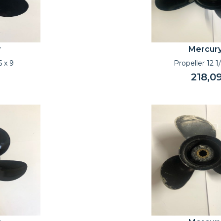
y
Mercur
5 x 9
Propeller 12 1/
218,0