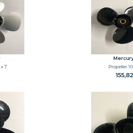
y
Mercur
 x 7
Propeller 10
155,8