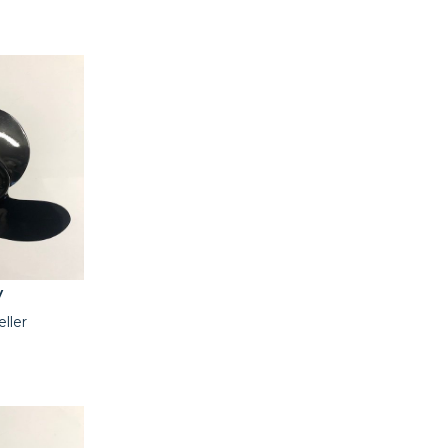
y
eller