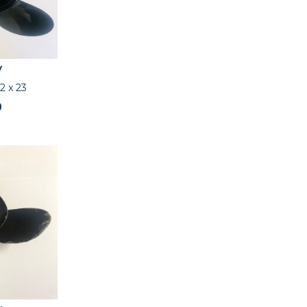
y
2 x 23
9