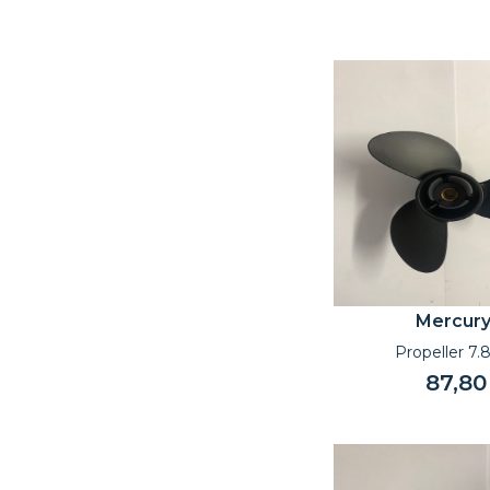
Mercur
Propeller 7.8
87,80