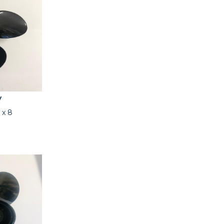
y
 x 8
2