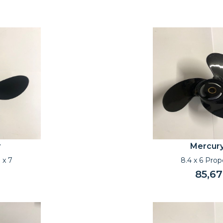
y
Mercur
 x 7
8.4 x 6 Prop
85,67