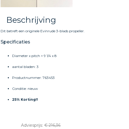
Beschrijving
Dit betreft een originele Evinrude 3-blads propeller.
Specificaties
Diameter x pitch = 9 1/4 x 8
aantal bladen: 3
Productnummer: 763453
Conditie: nieuw
25% Korting!!
Adviesprijs:
€ 216,36