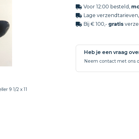
Voor 12:00 besteld,
mo

Lage verzendtarieven

Bij € 100,-
gratis
verze

Heb je een vraag ove
Neem contact met ons o
ler 9 1/2 x 11