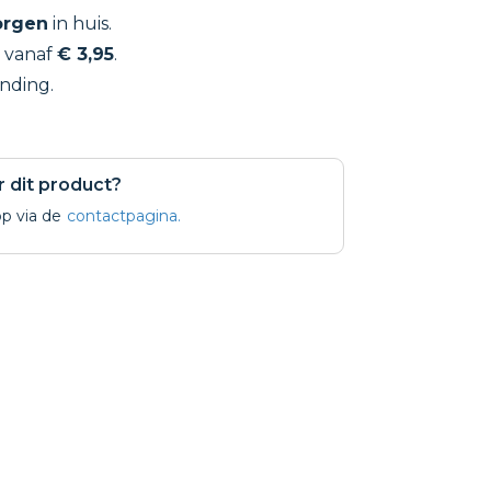
rgen
in huis.
, vanaf
€ 3,95
.
nding.
r dit product?
p via de
contactpagina.