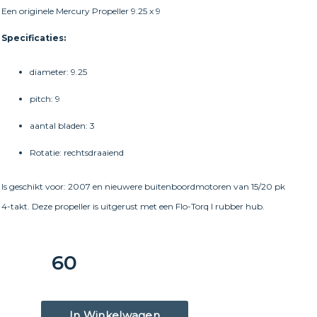
Een originele Mercury Propeller 9.25 x 9
Specificaties:
diameter: 9.25
pitch: 9
aantal bladen: 3
Rotatie: rechtsdraaiend
Is geschikt voor: 2007 en nieuwere buitenboordmotoren van 15/20 pk
4-takt. Deze propeller is uitgerust met een Flo-Torq I rubber hub.
60