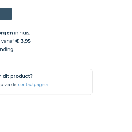
rgen
in huis.
, vanaf
€ 3,95
.
nding.
r dit product?
p via de
contactpagina.