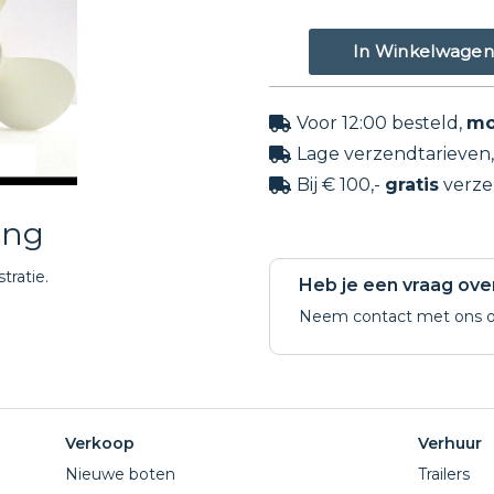
Voor 12:00 besteld,
mo

Lage verzendtarieven

Bij € 100,-
gratis
verze

ing
stratie.
Heb je een vraag ove
Neem contact met ons o
Verkoop
Verhuur
Nieuwe boten
Trailers