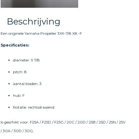
Beschrijving
Een originele Yamaha Propeller 3X9-7/8 X8 -F
Specificaties:
diameter: 9 7/8
pitch: 8
aantal bladen: 3
hub: F
Rotatie: rechtsdraaiend
Is geschikt voor: F25A / F25D / F25G / 20C / 20D / 25B / 25D / 25N / 25V
/ 30A / 30D / 30G.