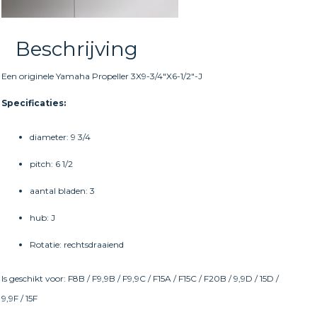
Beschrijving
Een originele Yamaha Propeller 3X9-3/4″X6-1/2″-J
Specificaties:
diameter: 9 3/4
pitch: 6 1/2
aantal bladen: 3
hub: J
Rotatie: rechtsdraaiend
Is geschikt voor: F8B / F9,9B / F9,9C / F15A / F15C / F20B / 9,9D / 15D /
9,9F / 15F