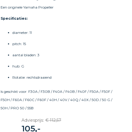
Een originele Yamaha Propeller
Specificaties:
diameter: 11
pitch: 15
aantal bladen: 3
hub: G
Rotatie: rechtsdraaiend
Is geschikt voor: F30A / F30B / F40A / F40B / F40F / F50A / F50F /
F50H / F60A / F60C / F60F / 40H / 40V / 40Q / 40X / 50D / 50 G /
50H / PRO 50 / 55B
Adviesprijs:
€ 112,57
105,-