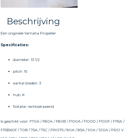
Beschrijving
Een originele Yamaha Propeller
Specificaties:
diameter: 13 1/2
pitch: 15
aantal bladen: 3
hub: K
Rotatie: rechtsdraaiend
Is geschikt voor: F70A / F80A / F80B / F100A / F100D / F100F / F115A /
F115B60F / 70B / 75A / 75C / PRO75 / 80A / 85A / 90A / 100A / PRO V