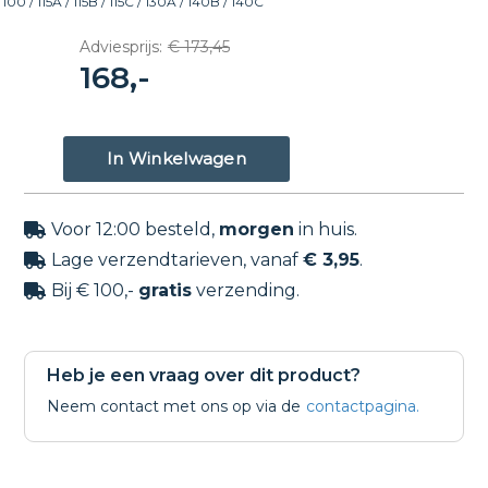
100 / 115A / 115B / 115C / 130A / 140B / 140C
Adviesprijs:
€ 173,45
168,-
Voor 12:00 besteld,
morgen
in huis.

Lage verzendtarieven, vanaf
€ 3,95
.

Bij € 100,-
gratis
verzending.

Heb je een vraag over dit product?
Neem contact met ons op via de
contactpagina.